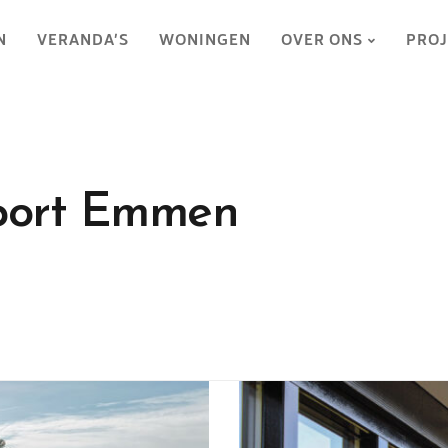
N
VERANDA’S
WONINGEN
OVER ONS
PROJ
rport Emmen